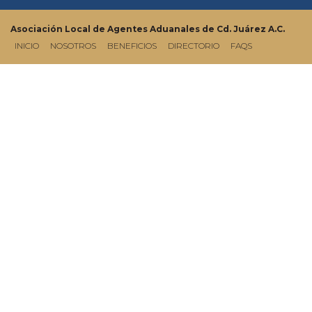
Asociación Local de Agentes Aduanales de Cd. Juárez A.C.
INICIO
(CURRENT)
NOSOTROS
BENEFICIOS
DIRECTORIO
FAQS